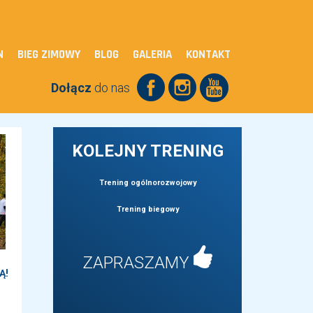
N
BIEG ZIMOWY
BLOG
GALERIA
KONTAKT
Dołącz
do nas
KOLEJNY TRENING
Trening ogólnorozwojowy
Trening biegowy
ZAPRASZAMY
Ą!