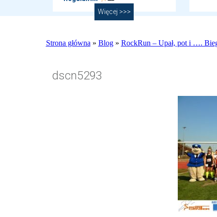
Więcej >>>
Strona główna
»
Blog
»
RockRun – Upał, pot i …. Bieg
dscn5293