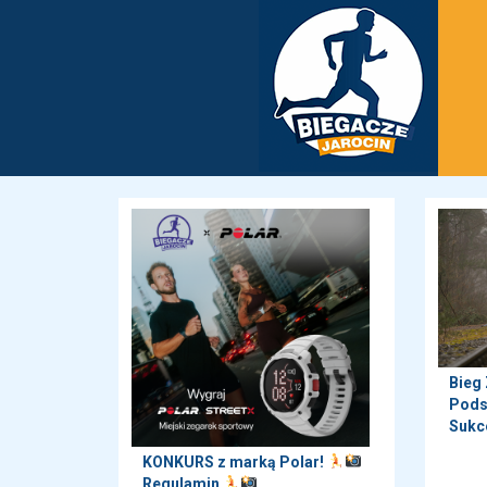
Bieg
Pods
Sukc
KONKURS z marką Polar!
Regulamin