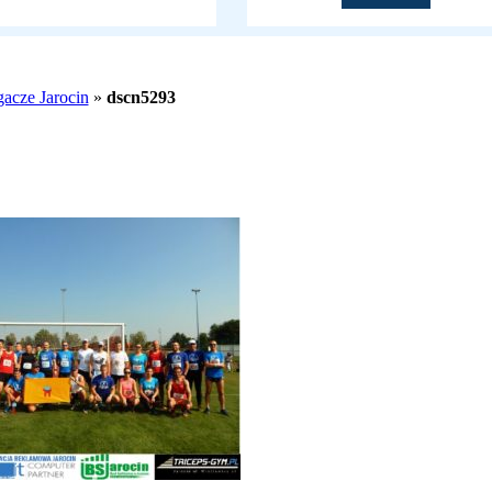
acze Jarocin
»
dscn5293