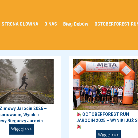
STRONA GŁOWNA
O NAS
Bieg Dębów
OCTOBERFOREST RU
 Zimowy Jarocin 2026 –
OCTOBERFOREST RUN
umowanie, Wyniki i
JAROCIN 2025 – WYNIKI JUŻ S
esy Biegaczy Jarocin
Więcej >>>
Więcej >>>