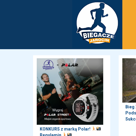
Bieg
Pods
Sukc
KONKURS z marką Polar!
Regulamin