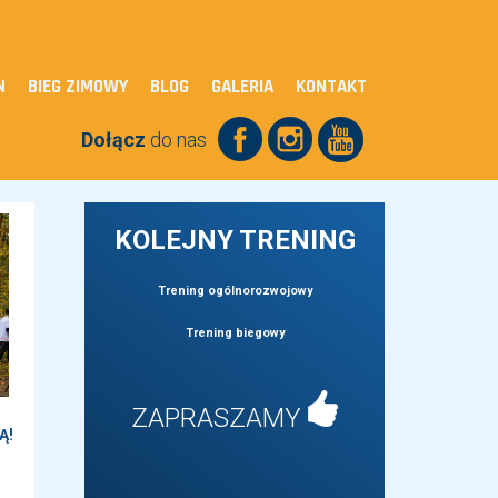
N
BIEG ZIMOWY
BLOG
GALERIA
KONTAKT
Dołącz
do nas
KOLEJNY TRENING
Trening ogólnorozwojowy
Trening biegowy
ZAPRASZAMY
Ą!