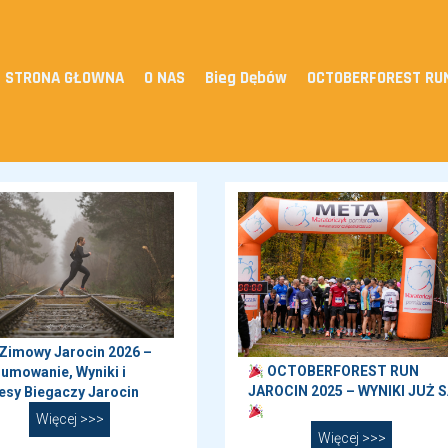
STRONA GŁOWNA
O NAS
Bieg Dębów
OCTOBERFOREST RU
 Zimowy Jarocin 2026 –
OCTOBERFOREST RUN
umowanie, Wyniki i
JAROCIN 2025 – WYNIKI JUŻ S
esy Biegaczy Jarocin
Więcej >>>
Więcej >>>