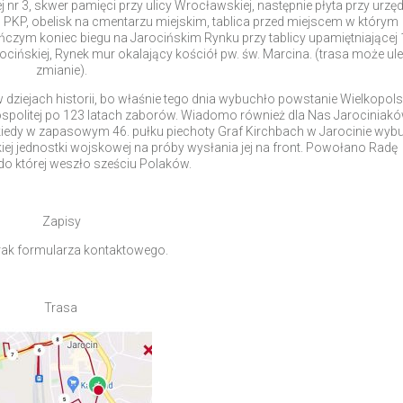
 nr 3, skwer pamięci przy ulicy Wrocławskiej, następnie płyta przy urzęd
cu PKP, obelisk na cmentarzu miejskim, tablica przed miejscem w którym
ym koniec biegu na Jarocińskim Rynku przy tablicy upamiętniającej 
cińskiej, Rynek mur okalający kościół pw. św. Marcina. (trasa może ul
zmianie).
 dziejach historii, bo właśnie tego dnia wybuchło powstanie Wielkopols
ospolitej po 123 latach zaborów. Wiadomo również dla Nas Jarociniak
 kiedy w zapasowym 46. pułku piechoty Graf Kirchbach w Jarocinie wyb
kiej jednostki wojskowej na próby wysłania jej na front. Powołano Radę
 do której weszło sześciu Polaków.
Zapisy
ak formularza kontaktowego.
Trasa