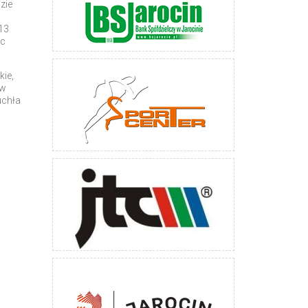
zie
13
ec
kie,
ów
uchła