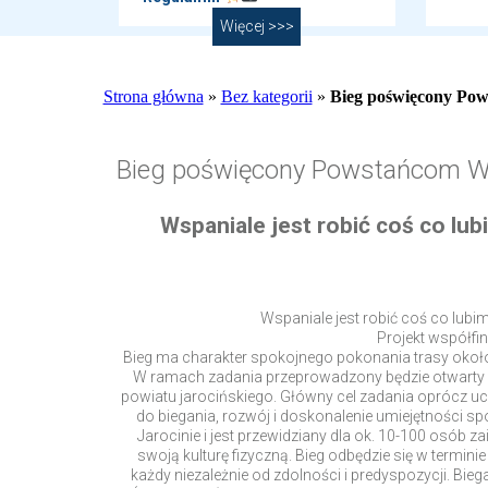
Więcej >>>
Strona główna
»
Bez kategorii
»
Bieg poświęcony Po
Bieg poświęcony Powstańcom W
Wspaniale jest robić coś co lu
Wspaniale jest robić coś co lubi
Projekt współf
Bieg ma charakter spokojnego pokonania trasy około 
W ramach zadania przeprowadzony będzie otwarty b
powiatu jarocińskiego. Główny cel zadania oprócz uc
do biegania, rozwój i doskonalenie umiejętności spo
Jarocinie i jest przewidziany dla ok. 10-100 osób 
swoją kulturę fizyczną. Bieg odbędzie się w termini
każdy niezależnie od zdolności i predyspozycji. Bie