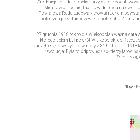
Śródmiejska) i dalej obelisk przy szkole podstawowej
Miejski w Jarocinie, tablica widniejąca na dwor
Powiatowa Rada Ludowa kierował ruchem powstańcz
poległych powstańców wielkopolskich z Ziemi Jaro
27 grudnia 1918 rok to dla Wielkopolan ważna data w
którego celem był powrót Wielkopolski do Rzeczp
zaczęło się to wszystko w nocy z 8/9 listopada 1918
rewolucja. Była to odpowiedź żołnierzy jarocińs
Żołnierską,
Błąd:
Br