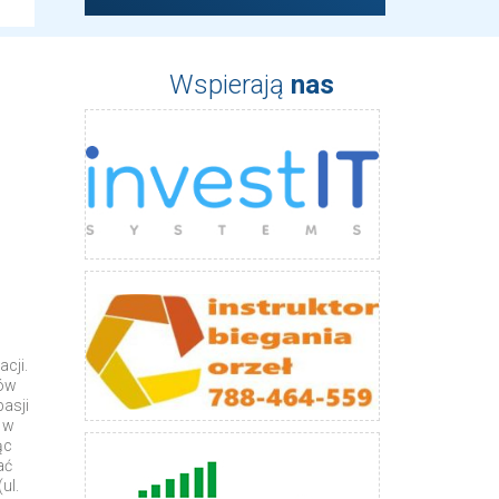
Wspierają
nas
cji.
ców
asji
 w
ąc
ać
ul.