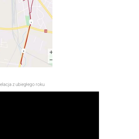
elacja z ubiegłego roku