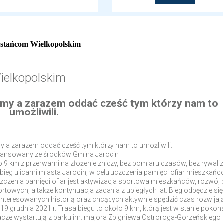
wstańcom Wielkopolskim
ielkopolskim
bimy a zarazem oddać cześć tym którzy nam to
umożliwili.
my a zarazem oddać cześć tym którzy nam to umożliwili.
inansowany ze środków Gmina Jarocin
9 km z przerwami na złożenie zniczy, bez pomiaru czasów, bez rywaliza
ieg ulicami miasta Jarocin, w celu uczczenia pamięci ofiar mieszkań
zczenia pamięci ofiar jest aktywizacja sportowa mieszkańców, rozwój p
rtowych, a także kontynuacja zadania z ubiegłych lat. Bieg odbędzie się
zainteresowanych historią oraz chcących aktywnie spędzić czas rozwijaj
e 19 grudnia 2021 r. Trasa biegu to około 9 km, którą jest w stanie pokon
gacze wystartują z parku im. majora Zbigniewa Ostroroga-Gorzeńskiego (