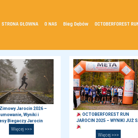
STRONA GŁOWNA
O NAS
Bieg Dębów
OCTOBERFOREST RU
 Zimowy Jarocin 2026 –
OCTOBERFOREST RUN
umowanie, Wyniki i
JAROCIN 2025 – WYNIKI JUŻ S
esy Biegaczy Jarocin
Więcej >>>
Więcej >>>