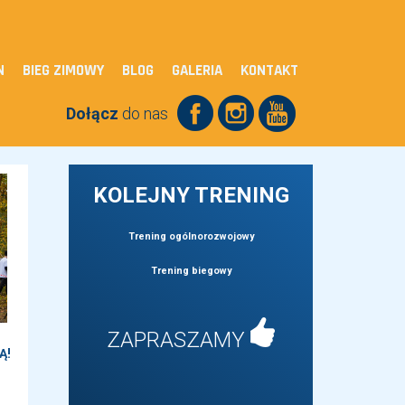
N
BIEG ZIMOWY
BLOG
GALERIA
KONTAKT
Dołącz
do nas
KOLEJNY TRENING
Trening ogólnorozwojowy
Trening biegowy
ZAPRASZAMY
Ą!