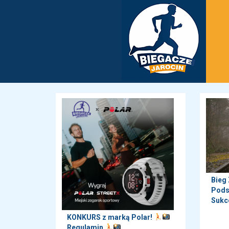
Bieg
Pods
Sukc
KONKURS z marką Polar!
Regulamin