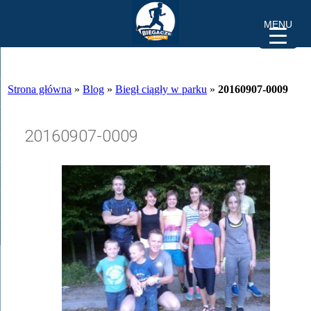
MENU
Strona główna
»
Blog
»
Biegł ciągły w parku
»
20160907-0009
20160907-0009