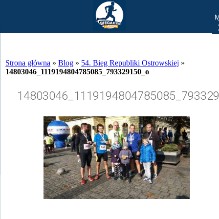
Strona główna
»
Blog
»
54. Bieg Republiki Ostrowskiej
»
14803046_1119194804785085_793329150_o
14803046_1119194804785085_79332