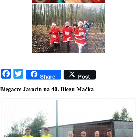
Facebook
Twitter
Share
Post
Biegacze Jarocin na 40. Biegu Maćka