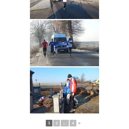
1
2
...
4
►