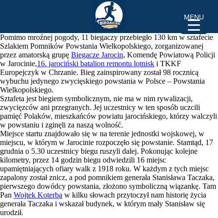
Sztafeta Szlakiem Pomników Powstańców Wielkopolskich –
MENU
17.12.2016 r.
Pomimo mroźnej pogody, 11 biegaczy przebiegło 130 km w sztafecie
Szlakiem Pomników Powstania Wielkopolskiego, zorganizowanej
przez amatorską grupę
Biegacze Jaro
cin
, Komendę Powiatową Policji
w Jarocinie,
16. jarociński batalion remontu lotnisk
i TKKF
Europejczyk w Chrzanie. Bieg zainspirowany został 98 rocznicą
wybuchu jedynego zwycięskiego powstania w Polsce – Powstania
Wielkopolskiego.
Sztafeta jest biegiem symbolicznym, nie ma w nim rywalizacji,
zwycięzców ani przegranych. Jej uczestnicy w ten sposób uczcili
pamięć Polaków, mieszkańców powiatu jarocińskiego, którzy walczyli
w powstaniu i zginęli za naszą wolność.
Miejsce startu znajdowało się w na terenie jednostki wojskowej, w
miejscu, w którym w Jarocinie rozpoczęło się powstanie. Stamtąd, 17
grudnia o 5.30 uczestnicy biegu ruszyli dalej. Pokonując kolejne
kilometry, przez 14 godzin biegu odwiedzili 16 miejsc
upamiętniających ofiary walk z 1918 roku. W każdym z tych miejsc
zapalony został znicz, a pod pomnikiem generała Stanisława Taczaka,
pierwszego dowódcy powstania, złożono symboliczną wiązankę. Tam
Pan
Wojtek Koterba
w kilku słowach przytoczył nam historię życia
generała Taczaka i wskazał budynek, w którym mały Stanisław się
urodził.