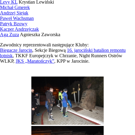
Levy KL
Krystian Lewiński
Michał Gmerek
Andrzej Siejak
Paweł Wachsman
Patryk Bzowy
Kacper Andrzejczak
Aga Zuza
Agnieszka Zaworska
Zawodnicy reprezentowali następujące Kluby:
Biegacze Jarocin
, Sekcje Biegową
16. jarociński batalion remontu
lotnisk
, TKKF Europejczyk w Chrzanie, Night Runners Ostrów
WLKP,
JKS „Maratończyk”
, KPP w Jarocinie.