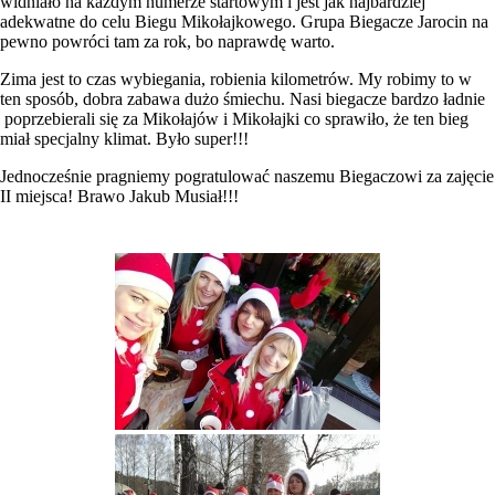
widniało na każdym numerze startowym i jest jak najbardziej
adekwatne do celu Biegu Mikołajkowego. Grupa Biegacze Jarocin na
pewno powróci tam za rok, bo naprawdę warto.
Zima jest to czas wybiegania, robienia kilometrów. My robimy to w
ten sposób, dobra zabawa dużo śmiechu. Nasi biegacze bardzo ładnie
poprzebierali się za Mikołajów i Mikołajki co sprawiło, że ten bieg
miał specjalny klimat. Było super!!!
Jednocześnie pragniemy pogratulować naszemu Biegaczowi za zajęcie
II miejsca! Brawo Jakub Musiał!!!