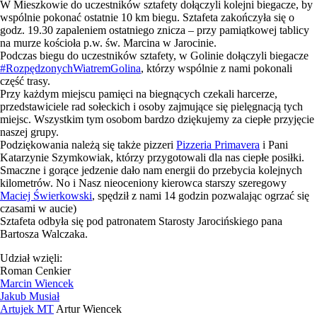
W Mieszkowie do uczestników sztafety dołączyli kolejni biegacze, by
wspólnie pokonać ostatnie 10 km biegu. Sztafeta zakończyła się o
godz. 19.30 zapaleniem ostatniego znicza – przy pamiątkowej tablicy
na murze kościoła p.w. św. Marcina w Jarocinie.
Podczas biegu do uczestników sztafety, w Golinie dołączyli biegacze
#
RozpędzonychWiatremGolina
, którzy wspólnie z nami pokonali
część trasy.
Przy każdym miejscu pamięci na biegnących czekali harcerze,
przedstawiciele rad sołeckich i osoby zajmujące się pielęgnacją tych
miejsc. Wszystkim tym osobom bardzo dziękujemy za ciepłe przyjęcie
naszej grupy.
Podziękowania należą się także pizzeri
Pizzeria Primavera
i Pani
Katarzynie Szymkowiak, którzy przygotowali dla nas ciepłe posiłki.
Smaczne i gorące jedzenie dało nam energii do przebycia kolejnych
kilometrów. No i Nasz nieoceniony kierowca starszy szeregowy
Maciej Świerkowski
, spędził z nami 14 godzin pozwalając ogrzać się
czasami w aucie)
Sztafeta odbyła się pod patronatem Starosty Jarocińskiego pana
Bartosza Walczaka.
Udział wzięli:
Roman Cenkier
Marcin Wiencek
Jakub Musiał
Artujek MT
Artur Wiencek