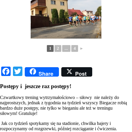
1
2
...
4
►
Facebook
Twitter
Share
Post
Postępy i jeszcze raz postępy!
Czwartkowy trening wytrzymałościowo – siłowy nie należy do
najprostszych, jednak z tygodnia na tydzień wszyscy Biegacze robią
bardzo duże postępy, nie tylko w bieganiu ale też w treningu
siłowym! Gratuluje!
Jak co tydzień spotykamy się na stadionie, chwilka bajery i
rozpoczynamy od rozgrzewki, później rozciąganie i ćwiczenia.