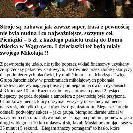
Stroje są, zabawa jak zawsze super, trasa z pewnością
nie była nudna i co najważniejsze, szczytny cel.
Pieniążki – 5 zł. z każdego pakietu trafią do Domu
dziecka w Wągrowcu. I dzieciaszki też będą miały
swojego Mikołaja!!!
Z pewnością się udało, nie tylko poprzez wkład finansowy uzyskany
ze sprzedaży pakietów startowych, ale również przez zbiórkę słodyczy
dla podopiecznych placówki, by umilić im n
… n
adchodzące święta.
Grupa Jarociniaków w przebraniach mikołajowych pokonała
urokliwą, ale wymagającą trasę z podbiegami na dwóch dystansach –
4,3 km oraz 10 km. Razem z nimi wystartowało ponad 2 tysiące
biegaczy, pogoda dopisała a atmosfera z pewnością była przyjazna.
Choinkowy medal, który otrzymali wszyscy uczestnicy na mecie
należy się nie tylko im, ale również organizatorom. Biegacze Jarocin
odnieśli podwójny sukces – jako grupa, biorąc solidarnie udział w
szczytnym celu oraz indywidualnie – stojąc na podium, ponieważ jako
drugi w biegu na 10 km uplasował się Jakub Musiał pokonując trasę w
35 minut i 5 sekund. „Biegam znaczy pomagam” to hasło, które