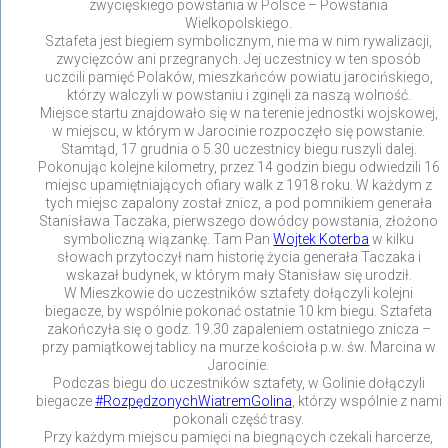
zwycięskiego powstania w Polsce – Powstania
Wielkopolskiego.
Sztafeta jest biegiem symbolicznym, nie ma w nim rywalizacji,
zwycięzców ani przegranych. Jej uczestnicy w ten sposób
uczcili pamięć Polaków, mieszkańców powiatu jarocińskiego,
którzy walczyli w powstaniu i zginęli za naszą wolność.
Miejsce startu znajdowało się w na terenie jednostki wojskowej,
w miejscu, w którym w Jarocinie rozpoczęło się powstanie.
Stamtąd, 17 grudnia o 5.30 uczestnicy biegu ruszyli dalej.
Pokonując kolejne kilometry, przez 14 godzin biegu odwiedzili 16
miejsc upamiętniających ofiary walk z 1918 roku. W każdym z
tych miejsc zapalony został znicz, a pod pomnikiem generała
Stanisława Taczaka, pierwszego dowódcy powstania, złożono
symboliczną wiązankę. Tam Pan
Wojtek Koterba
w kilku
słowach przytoczył nam historię życia generała Taczaka i
wskazał budynek, w którym mały Stanisław się urodził.
W Mieszkowie do uczestników sztafety dołączyli kolejni
biegacze, by wspólnie pokonać ostatnie 10 km biegu. Sztafeta
zakończyła się o godz. 19.30 zapaleniem ostatniego znicza –
przy pamiątkowej tablicy na murze kościoła p.w. św. Marcina w
Jarocinie.
Podczas biegu do uczestników sztafety, w Golinie dołączyli
biegacze
#
RozpędzonychWiatremGolina
, którzy wspólnie z nami
pokonali część trasy.
Przy każdym miejscu pamięci na biegnących czekali harcerze,