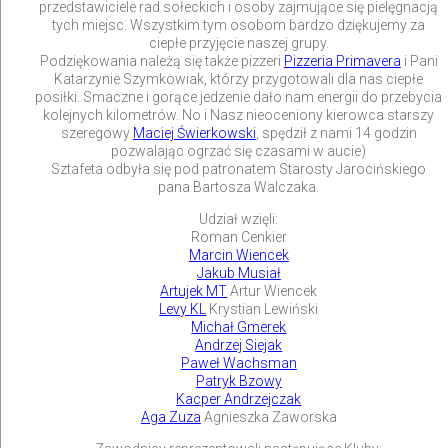
przedstawiciele rad sołeckich i osoby zajmujące się pielęgnacją
tych miejsc. Wszystkim tym osobom bardzo dziękujemy za
ciepłe przyjęcie naszej grupy.
Podziękowania należą się także pizzeri
Pizzeria Primavera
i Pani
Katarzynie Szymkowiak, którzy przygotowali dla nas ciepłe
posiłki. Smaczne i gorące jedzenie dało nam energii do przebycia
kolejnych kilometrów. No i Nasz nieoceniony kierowca starszy
szeregowy
Maciej Świerkowski
, spędził z nami 14 godzin
pozwalając ogrzać się czasami w aucie)
Sztafeta odbyła się pod patronatem Starosty Jarocińskiego
pana Bartosza Walczaka.
Udział wzięli:
Roman Cenkier
Marcin Wiencek
Jakub Musiał
Artujek MT
Artur Wiencek
Levy KL
Krystian Lewiński
Michał Gmerek
Andrzej Siejak
Paweł Wachsman
Patryk Bzowy
Kacper Andrzejczak
Aga Zuza
Agnieszka Zaworska