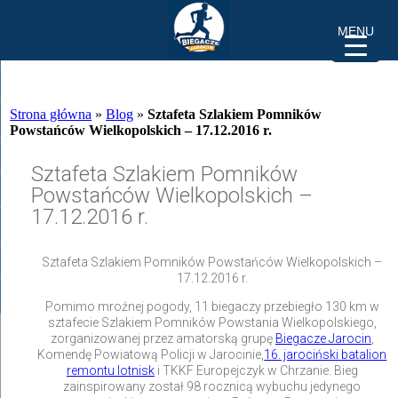
MENU
Strona główna
»
Blog
»
Sztafeta Szlakiem Pomników
Powstańców Wielkopolskich – 17.12.2016 r.
Sztafeta Szlakiem Pomników
Powstańców Wielkopolskich –
17.12.2016 r.
Sztafeta Szlakiem Pomników Powstańców Wielkopolskich –
17.12.2016 r.
Pomimo mroźnej pogody, 11 biegaczy przebiegło 130 km w
sztafecie Szlakiem Pomników Powstania Wielkopolskiego,
zorganizowanej przez amatorską grupę
Biegacze Jaro
cin
,
Komendę Powiatową Policji w Jarocinie,
16. jarociński batalion
remontu lotnisk
i TKKF Europejczyk w Chrzanie. Bieg
zainspirowany został 98 rocznicą wybuchu jedynego