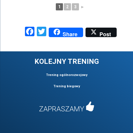
1
2
3
►
Facebook
Twitter
Share
Post
KOLEJNY TRENING
Trening ogólnorozwojowy
Trening biegowy
ZAPRASZAMY