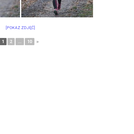
[POKAZ ZDJĘĆ]
1
2
...
10
►