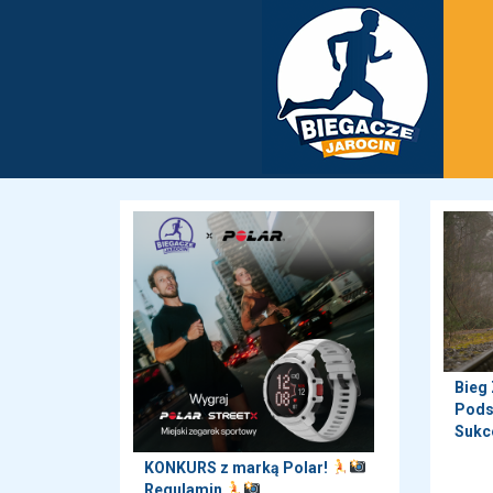
Bieg
Pods
Sukc
KONKURS z marką Polar!
Regulamin