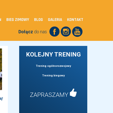
N
BIEG ZIMOWY
BLOG
GALERIA
KONTAKT
Dołącz
do nas
KOLEJNY TRENING
Trening ogólnorozwojowy
Trening biegowy
ZAPRASZAMY
Ą!