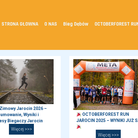
STRONA GŁOWNA
O NAS
Bieg Dębów
OCTOBERFOREST RU
 Zimowy Jarocin 2026 –
OCTOBERFOREST RUN
umowanie, Wyniki i
JAROCIN 2025 – WYNIKI JUŻ S
esy Biegaczy Jarocin
Więcej >>>
Więcej >>>