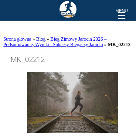
MENU
Strona główna
»
Blog
»
Bieg Zimowy Jarocin 2026 –
Podsumowanie, Wyniki i Sukcesy Biegaczy Jarocin
»
MK_02212
MK_02212